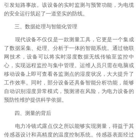
引发短路事故。该设备的实时监测与预警功能，为电缆
的安全运行筑起了一道坚实的防线。
三、数据处理与智能化管理
现代设备不仅仅是一款测量工具，它更是一个集成
了数据采集、处理、分析于一体的智能系统。通过物联
网技术，设备可以将实时湿度数据无线传输至监控中
心，实现远程监控与集中管理。运维人员只需在电脑或
移动设备上即可查看各监测点的湿度状况，大大提升了
工作效率。同时，部分设备还具备智能分析功能，能够
自动识别湿度异常模式，预测潜在风险，为电力设备的
预防性维护提供科学依据。
四、测量的背后
电力冷镜式露点仪之所以能够实现测量，得益于其
传感器设计和高精度的温度控制系统。传感器表面经过