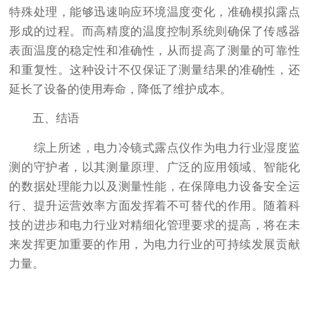
特殊处理，能够迅速响应环境温度变化，准确模拟露点
形成的过程。而高精度的温度控制系统则确保了传感器
表面温度的稳定性和准确性，从而提高了测量的可靠性
和重复性。这种设计不仅保证了测量结果的准确性，还
延长了设备的使用寿命，降低了维护成本。
五、结语
综上所述，电力冷镜式露点仪作为电力行业湿度监
测的守护者，以其测量原理、广泛的应用领域、智能化
的数据处理能力以及测量性能，在保障电力设备安全运
行、提升运营效率方面发挥着不可替代的作用。随着科
技的进步和电力行业对精细化管理要求的提高，将在未
来发挥更加重要的作用，为电力行业的可持续发展贡献
力量。