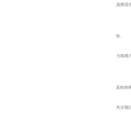
选择适
3
4
性。
5
力和用
6
7
及时的
以
关注我